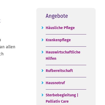
Angebote
t
Häusliche Pflege
n
Krankenpflege
 an allen
Hauswirtschaftliche
ch
Hilfen
Rufbereitschaft
Hausnotruf
Sterbebegleitung |
Palliativ Care